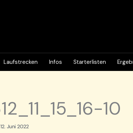
Laufstrecken
Infos
Starterlisten
Ergeb
2_11_15_16-10
/
12. Juni 2022