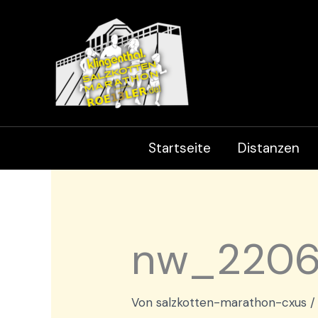
Zum
Inhalt
springen
Startseite
Distanzen
nw_22061
Von
salzkotten-marathon-cxus