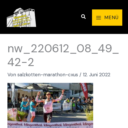
Zum
Inhalt
Suchen
MENÜ
springen
nw_220612_08_49_
42-2
Von
salzkotten-marathon-cxus
/
12. Juni 2022