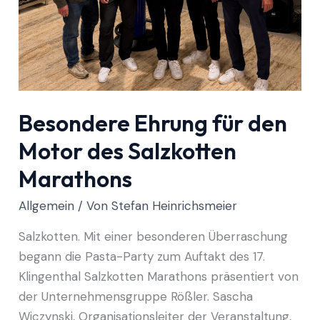
Salzkotten
Marathons
Besondere Ehrung für den
Motor des Salzkotten
Marathons
Allgemein
/ Von
Stefan Heinrichsmeier
Salzkotten. Mit einer besonderen Überraschung
begann die Pasta-Party zum Auftakt des 17.
Klingenthal Salzkotten Marathons präsentiert von
der Unternehmensgruppe Rößler. Sascha
Wiczynski, Organisationsleiter der Veranstaltung,