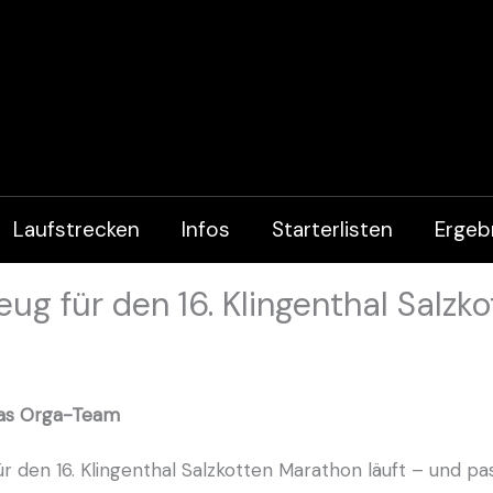
Laufstrecken
Infos
Starterlisten
Ergeb
ug für den 16. Klingenthal Salzk
das Orga-Team
ür den 16. Klingenthal Salzkotten Marathon läuft – und 