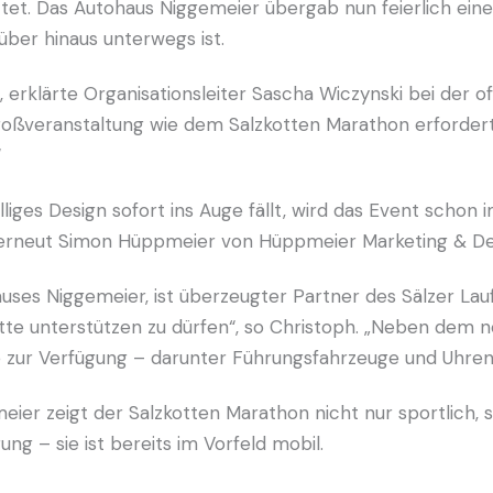
t. Das Autohaus Niggemeier übergab nun feierlich einen
ber hinaus unterwegs ist.
“, erklärte Organisationsleiter Sascha Wiczynski bei der 
 Großveranstaltung wie dem Salzkotten Marathon erforde
“
iges Design sofort ins Auge fällt, wird das Event schon 
 erneut Simon Hüppmeier von Hüppmeier Marketing & Des
ses Niggemeier, ist überzeugter Partner des Sälzer Lauf
tte unterstützen zu dürfen“, so Christoph. „Neben dem 
zur Verfügung – darunter Führungsfahrzeuge und Uhrenwa
eier zeigt der Salzkotten Marathon nicht nur sportlich, 
ung – sie ist bereits im Vorfeld mobil.