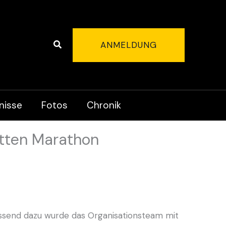
Suchen
ANMELDUNG
nisse
Fotos
Chronik
otten Marathon
passend dazu wurde das Organisationsteam mit